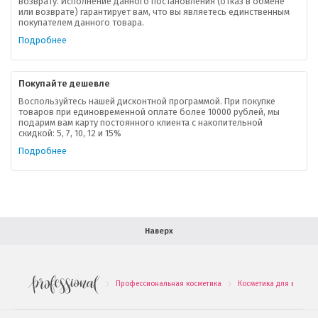
возврату. Исполнение данного постановления (отказ в обмене
О компании
или возврате) гарантирует вам, что вы являетесь единственным
покупателем данного товара.
Ваша скидка
Подробнее
Контактная информация
Покупайте дешевле
Доставка
Воспользуйтесь нашей дисконтной программой. При покупке
товаров при единовременной оплате более 10000 рублей, мы
подарим вам карту постоянного клиента с накопительной
В помощь покупателю
скидкой: 5, 7, 10, 12 и 15%
Подробнее
Форма обратной связи
Как купить
Салон красоты в Москве
Вакансии
Палитра красок для волос
Наверх
Салоны красоты в Иваново
Новинки профессиональной косметики
Профессиональная косметика
Косметика для волос
.
.
Подарочные наборы