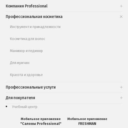
Проверь свою накопительную скидку
Компания Professional
Книги и статьи
Профессиональная косметика
Обучающее видео
Инструмент и принадлежности
Косметика для волос
Маникюр и педикюр
Для мужчин
Красота и здоровье
Профессиональные услуги
Для покупателя
Учебный центр
Мобильное приложение
Мобильное приложение
"Салоны Professional"
FRESHMAN