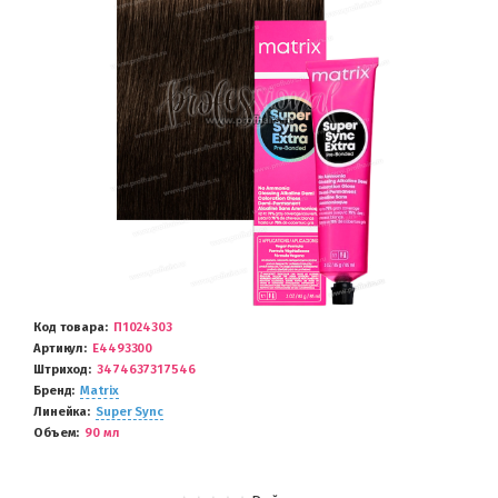
Код товара
П1024303
Артикул
E4493300
Штриход
3474637317546
Бренд
Matrix
Линейка
Super Sync
Объем
90 мл