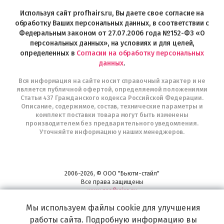
Profhairs.ru
в
Используя сайт profhairs.ru, Вы даете свое согласие на
Telegram
обработку Ваших персональных данных, в соответствии с
Федеральным законом от 27.07.2006 года №152-ФЗ «О
персональных данных», на условиях и для целей,
определенных в
Согласии на обработку персональных
данных
.
Вся информация на сайте носит справочный характер и не
является публичной офертой, определяемой положениями
Статьи 437 Гражданского кодекса Российской Федерации.
Описание, содержимое, состав, технические параметры и
комплект поставки товара могут быть изменены
производителем без предварительного уведомления.
Уточняйте информацию у наших менеджеров.
2006-2026, © ООО "Бьюти-стайл"
Все права защищены
www.profhairs.ru
Широкий выбор инструментов, аксессуаров и принадлежностей для
Мы используем файлы cookie для улучшения
воплощения
работы сайта. Подробную информацию вы
самых изысканных и необычных идей по созданию Вашего образа и стиля.