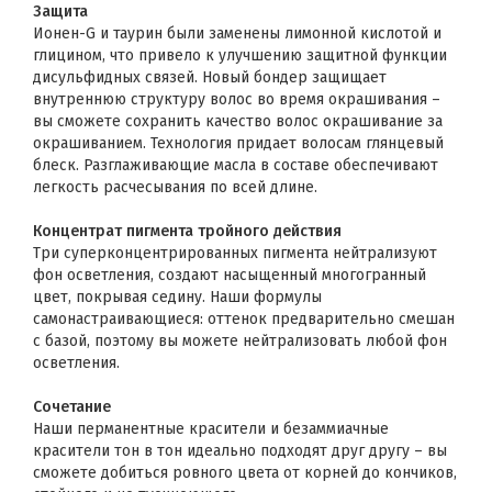
Защита
Ионен-G и таурин были заменены лимонной кислотой и
глицином, что привело к улучшению защитной функции
дисульфидных связей. Новый бондер защищает
внутреннюю структуру волос во время окрашивания –
вы сможете сохранить качество волос окрашивание за
окрашиванием. Технология придает волосам глянцевый
блеск. Разглаживающие масла в составе обеспечивают
легкость расчесывания по всей длине.
Концентрат пигмента тройного действия
Три суперконцентрированных пигмента нейтрализуют
фон осветления, создают насыщенный многогранный
цвет, покрывая седину. Наши формулы
самонастраивающиеся: оттенок предварительно смешан
с базой, поэтому вы можете нейтрализовать любой фон
осветления.
Сочетание
Наши перманентные красители и безаммиачные
красители тон в тон идеально подходят друг другу – вы
сможете добиться ровного цвета от корней до кончиков,