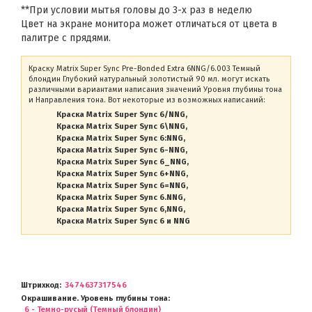
**При условии мытья головы до 3-х раз в неделю
Цвет на экране монитора может отличаться от цвета в
палитре с прядями.
Краску Matrix Super Sync Pre-Bonded Extra 6NNG/6.003 Темный
блондин Глубокий натуральный золотистый 90 мл. могут искать
различными вариантами написания значений Уровня глубины тона
и Направления тона. Вот некоторые из возможных написаний:
Краска Matrix Super Sync 6/NNG
Краска Matrix Super Sync 6\NNG
Краска Matrix Super Sync 6:NNG
Краска Matrix Super Sync 6-NNG
Краска Matrix Super Sync 6_NNG
Краска Matrix Super Sync 6+NNG
Краска Matrix Super Sync 6=NNG
Краска Matrix Super Sync 6.NNG
Краска Matrix Super Sync 6,NNG
Краска Matrix Super Sync 6 и NNG
Штрихкод
3474637317546
Окрашивание. Уровень глубины тона
6 - Темно-русый (Темный блондин)