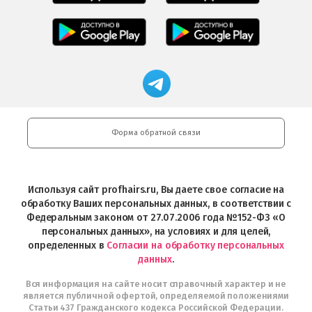
Салоны
Freshman
Professional
Мобильное
загрузить
Мобильное
загрузить
приложение
в
приложение
в
Салоны
App
FRESHMAN
App
Professional
Store
в
Магазин
Store
загрузить
Google
профессиональной
в
Play
косметики
Google
Professional
Play
и
Форма обратной связи
Интернет-
магазин
Profhairs.ru
в
Используя сайт profhairs.ru, Вы даете свое согласие на
Telegram
обработку Ваших персональных данных, в соответствии с
Федеральным законом от 27.07.2006 года №152-ФЗ «О
персональных данных», на условиях и для целей,
определенных в
Согласии на обработку персональных
данных
.
Вся информация на сайте носит справочный характер и не
является публичной офертой, определяемой положениями
Статьи 437 Гражданского кодекса Российской Федерации.