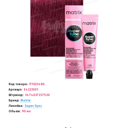
Код товара
П1023486
Артикул
E4223501
Штриход
3474637237530
Бренд
Matrix
Линейка
Super Sync
Объем
90 мл