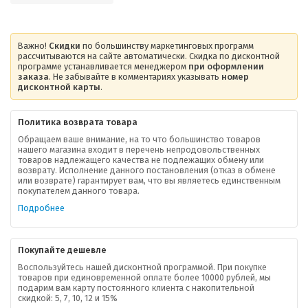
Важно!
Скидки
по большинству маркетинговых программ
рассчитываются на сайте автоматически. Скидка по дисконтной
программе устанавливается менеджером
при оформлении
заказа
. Не забывайте в комментариях указывать
номер
дисконтной карты
.
Политика возврата товара
Обращаем ваше внимание, на то что большинство товаров
нашего магазина входит в перечень непродовольственных
товаров надлежащего качества не подлежащих обмену или
возврату. Исполнение данного постановления (отказ в обмене
О компании
или возврате) гарантирует вам, что вы являетесь единственным
покупателем данного товара.
Ваша скидка
Подробнее
Контактная информация
Покупайте дешевле
Доставка
Воспользуйтесь нашей дисконтной программой. При покупке
товаров при единовременной оплате более 10000 рублей, мы
подарим вам карту постоянного клиента с накопительной
В помощь покупателю
скидкой: 5, 7, 10, 12 и 15%