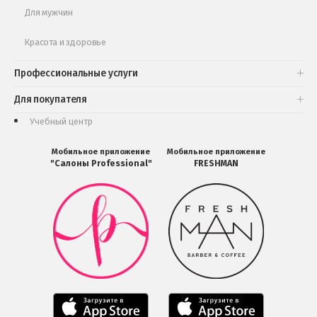
Для мужчин
Красота и здоровье
Профессиональные услуги
Для покупателя
Учебный центр
Мобильное приложение
Мобильное приложение
"Салоны Professional"
FRESHMAN
Мобильное
Мобильное
приложение
приложение
Салоны
FRESHMAN
Professional
в
загрузить
Google
в
Play
Google
Play
Мобильное
Мобильное
приложение
приложение