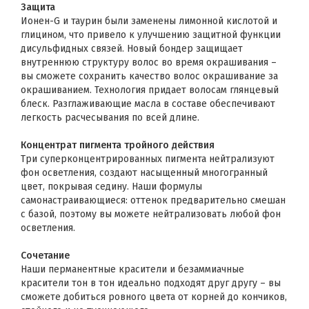
Защита
Ионен-G и таурин были заменены лимонной кислотой и
глицином, что привело к улучшению защитной функции
дисульфидных связей. Новый бондер защищает
внутреннюю структуру волос во время окрашивания –
вы сможете сохранить качество волос окрашивание за
окрашиванием. Технология придает волосам глянцевый
блеск. Разглаживающие масла в составе обеспечивают
легкость расчесывания по всей длине.
Концентрат пигмента тройного действия
Три суперконцентрированных пигмента нейтрализуют
фон осветления, создают насыщенный многогранный
цвет, покрывая седину. Наши формулы
самонастраивающиеся: оттенок предварительно смешан
с базой, поэтому вы можете нейтрализовать любой фон
осветления.
Сочетание
Наши перманентные красители и безаммиачные
красители тон в тон идеально подходят друг другу – вы
сможете добиться ровного цвета от корней до кончиков,