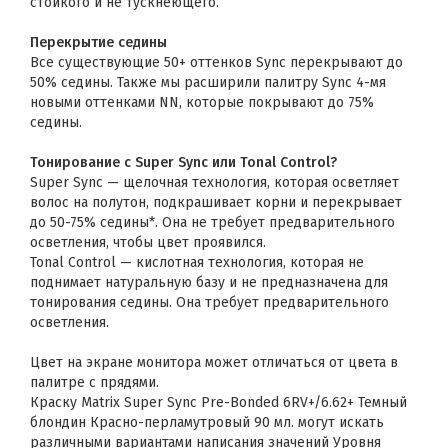
стойкого и не тускнеющего.
Перекрытие седины
Все существующие 50+ оттенков Sync перекрывают до
50% седины. Также мы расширили палитру Sync 4-мя
новыми оттенками NN, которые покрывают до 75%
седины.
Тонирование с Super Sync или Tonal Control?
Super Sync — щелочная технология, которая осветляет
волос на полутон, подкрашивает корни и перекрывает
до 50-75% седины*. Она не требует предварительного
осветления, чтобы цвет проявился.
Tonal Control — кислотная технология, которая не
поднимает натуральную базу и не предназначена для
тонирования седины. Она требует предварительного
осветления.
Цвет на экране монитора может отличаться от цвета в
палитре с прядями.
Краску Matrix Super Sync Pre-Bonded 6RV+/6.62+ Темный
блондин Красно-перламутровый 90 мл. могут искать
различными вариантами написания значений Уровня