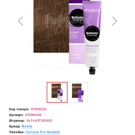
Код товара
П1018320
Артикул
E3588400
Штриход
3474637261603
Бренд
Matrix
Линейка
SoColor Pre-Bonded