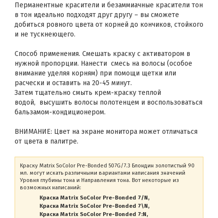
Перманентные красители и безаммиачные красители тон
в тон идеально подходят друг другу – вы сможете
добиться ровного цвета от корней до кончиков, стойкого
и не тускнеющего.
Способ применения. Смешать краску с активатором в
нужной пропорции. Нанести смесь на волосы (особое
внимание уделяя корням) при помощи щетки или
расчески и оставить на 20-45 минут.
Затем тщательно смыть крем-краску теплой
водой, высушить волосы полотенцем и воспользоваться
бальзамом-кондиционером.
ВНИМАНИЕ: Цвет на экране монитора может отличаться
от цвета в палитре.
Краску Matrix SoColor Pre-Bonded 507G/7.3 Блондин золотистый 90
мл. могут искать различными вариантами написания значений
Уровня глубины тона и Направления тона. Вот некоторые из
возможных написаний:
Краска Matrix SoColor Pre-Bonded 7/N
Краска Matrix SoColor Pre-Bonded 7\N
Краска Matrix SoColor Pre-Bonded 7:N