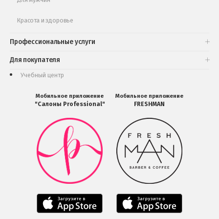
Красота и здоровье
Профессиональные услуги
Для покупателя
Учебный центр
Мобильное приложение
Мобильное приложение
"Салоны Professional"
FRESHMAN
Мобильное
Мобильное
приложение
приложение
Салоны
FRESHMAN
Professional
в
загрузить
Google
в
Play
Google
Play
Мобильное
Мобильное
приложение
приложение
Салоны
Freshman