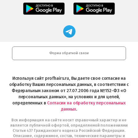
Professional
Мобильное
загрузить
Мобильное
загрузить
приложение
в
приложение
в
Салоны
App
FRESHMAN
App
Professional
Store
в
Магазин
Store
загрузить
Google
профессиональной
в
Play
косметики
Google
Professional
Play
и
Форма обратной связи
Интернет-
магазин
Profhairs.ru
в
Используя сайт profhairs.ru, Вы даете свое согласие на
Telegram
обработку Ваших персональных данных, в соответствии с
Федеральным законом от 27.07.2006 года №152-ФЗ «О
персональных данных», на условиях и для целей,
определенных в
Согласии на обработку персональных
данных
.
Вся информация на сайте носит справочный характер и не
является публичной офертой, определяемой положениями
Статьи 437 Гражданского кодекса Российской Федерации.
Описание, содержимое, состав, технические параметры и