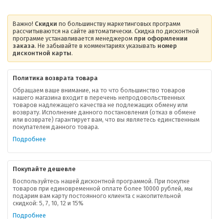
Важно!
Скидки
по большинству маркетинговых программ
рассчитываются на сайте автоматически. Скидка по дисконтной
программе устанавливается менеджером
при оформлении
заказа
. Не забывайте в комментариях указывать
номер
дисконтной карты
.
Политика возврата товара
Обращаем ваше внимание, на то что большинство товаров
нашего магазина входит в перечень непродовольственных
товаров надлежащего качества не подлежащих обмену или
возврату. Исполнение данного постановления (отказ в обмене
О компании
или возврате) гарантирует вам, что вы являетесь единственным
покупателем данного товара.
Ваша скидка
Подробнее
Контактная информация
Покупайте дешевле
Доставка
Воспользуйтесь нашей дисконтной программой. При покупке
товаров при единовременной оплате более 10000 рублей, мы
подарим вам карту постоянного клиента с накопительной
В помощь покупателю
скидкой: 5, 7, 10, 12 и 15%
Подробнее
Форма обратной связи