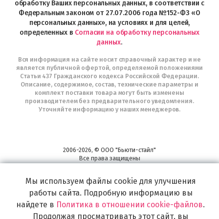
Telegram
обработку Ваших персональных данных, в соответствии с
Федеральным законом от 27.07.2006 года №152-ФЗ «О
персональных данных», на условиях и для целей,
определенных в
Согласии на обработку персональных
данных
.
Вся информация на сайте носит справочный характер и не
является публичной офертой, определяемой положениями
Статьи 437 Гражданского кодекса Российской Федерации.
Описание, содержимое, состав, технические параметры и
комплект поставки товара могут быть изменены
производителем без предварительного уведомления.
Уточняйте информацию у наших менеджеров.
2006-2026, © ООО "Бьюти-стайл"
Все права защищены
www.profhairs.ru
Широкий выбор инструментов, аксессуаров и принадлежностей для
Мы используем файлы cookie для улучшения
воплощения
работы сайта. Подробную информацию вы
самых изысканных и необычных идей по созданию Вашего образа и стиля.
найдете в
Политика в отношении cookie-файлов
.
Продолжая просматривать этот сайт, вы