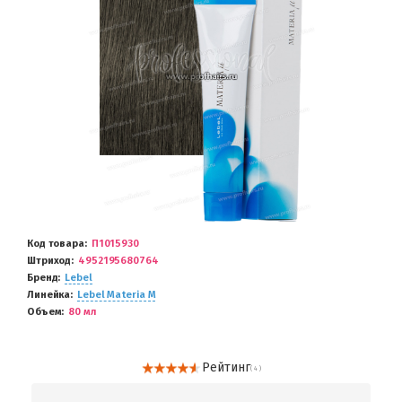
Код товара
П1015930
Штриход
4952195680764
Бренд
Lebel
Линейка
Lebel Materia M
Объем
80 мл
Рейтинг
( 4 )