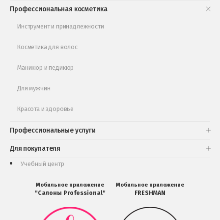
Книги и статьи
Профессиональная косметика
Обучающее видео
Инструмент и принадлежности
Косметика для волос
Маникюр и педикюр
Для мужчин
Красота и здоровье
Профессиональные услуги
Для покупателя
Учебный центр
Мобильное приложение
Мобильное приложение
"Салоны Professional"
FRESHMAN
Мобильное
Мобильное
приложение
приложение