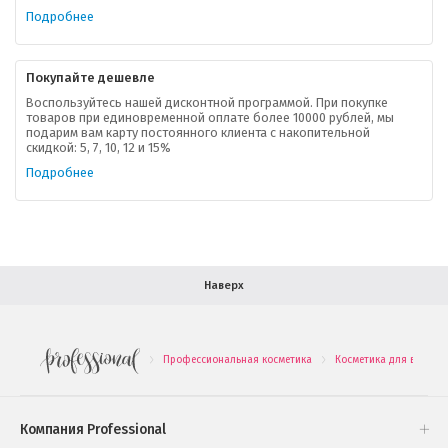
Ваша скидка
Подробнее
Контактная информация
Покупайте дешевле
Доставка
Воспользуйтесь нашей дисконтной программой. При покупке
товаров при единовременной оплате более 10000 рублей, мы
подарим вам карту постоянного клиента с накопительной
В помощь покупателю
скидкой: 5, 7, 10, 12 и 15%
Подробнее
Форма обратной связи
Как купить
Салон красоты в Москве
Вакансии
Палитра красок для волос
Наверх
Салоны красоты в Иваново
Новинки профессиональной косметики
Профессиональная косметика
Косметика для волос
.
.
Подарочные наборы
Проверь свою накопительную скидку
Компания Professional