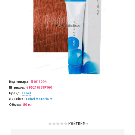
Код товара
П1011904
Штриход
4952195619160
Бренд
Lebel
Линейка
Lebel Materia M
Объем
80 мл
Рейтинг
( 0 )