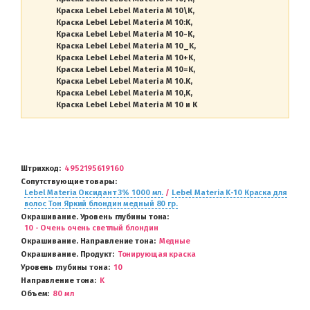
Краска Lebel Lebel Materia M 10\K
Краска Lebel Lebel Materia M 10:K
Краска Lebel Lebel Materia M 10-K
Краска Lebel Lebel Materia M 10_K
Краска Lebel Lebel Materia M 10+K
Краска Lebel Lebel Materia M 10=K
Краска Lebel Lebel Materia M 10.K
Краска Lebel Lebel Materia M 10,K
Краска Lebel Lebel Materia M 10 и K
Штрихкод
4952195619160
Сопутствующие товары
Lebel Materia Оксидант 3% 1000 мл.
/
Lebel Materia K-10 Краска для
волос Тон Яркий блондин медный 80 гр.
Окрашивание. Уровень глубины тона
10 - Очень очень светлый блондин
Окрашивание. Направление тона
Медные
Окрашивание. Продукт
Тонирующая краска
Уровень глубины тона
10
Направление тона
K
Объем
80 мл