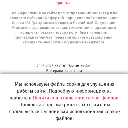
данных
.
Вся информация на сайте носит справочный характер и не
является публичной офертой, определяемой положениями
Статьи 437 Гражданского кодекса Российской Федерации.
Описание, содержимое, состав, технические параметры и
комплект поставки товара могут быть изменены
производителем без предварительного уведомления.
Уточняйте информацию у наших менеджеров.
2006-2026, © ООО "Бьюти-стайл"
Все права защищены
www.profhairs.ru
Широкий выбор инструментов, аксессуаров и принадлежностей для
Мы используем файлы cookie для улучшения
воплощения
работы сайта. Подробную информацию вы
самых изысканных и необычных идей по созданию Вашего образа и стиля.
найдете в
Политика в отношении cookie-файлов
.
Продолжая просматривать этот сайт, вы
соглашаетесь с условиями использования cookie-
файлов.