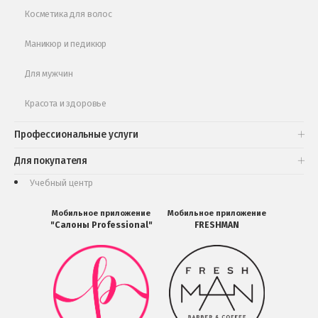
Косметика для волос
Маникюр и педикюр
Для мужчин
Красота и здоровье
Профессиональные услуги
Для покупателя
Учебный центр
Мобильное приложение
Мобильное приложение
"Салоны Professional"
FRESHMAN
Мобильное
Мобильное
приложение
приложение
Салоны
FRESHMAN
Professional
в
загрузить
Google
в
Play