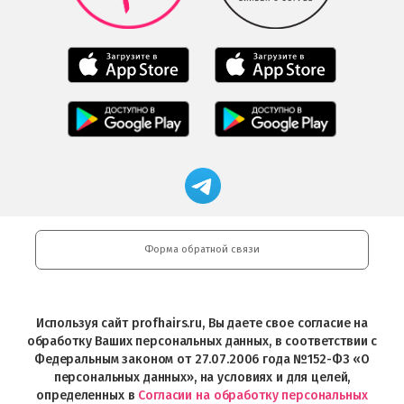
Google
Play
Мобильное
Мобильное
приложение
приложение
Салоны
Freshman
Professional
Мобильное
загрузить
Мобильное
загрузить
приложение
в
приложение
в
Салоны
App
FRESHMAN
App
Professional
Store
в
Магазин
Store
загрузить
Google
профессиональной
в
Play
косметики
Google
Professional
Play
и
Форма обратной связи
Интернет-
магазин
Profhairs.ru
в
Используя сайт profhairs.ru, Вы даете свое согласие на
Telegram
обработку Ваших персональных данных, в соответствии с
Федеральным законом от 27.07.2006 года №152-ФЗ «О
персональных данных», на условиях и для целей,
определенных в
Согласии на обработку персональных