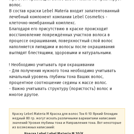
волос.
В состав краски Lebel Materia входит запатентованный
лечебный компонент компании Lebel Cosmetics -
клеточно-мембранный комплекс.
Благодаря его присутствию в краске происходит
восстановление повреждённых участков волоса в
процессе окрашивания, поверхностный слой волос
наполняется липидами и волосы после окрашивания
выглядят блестящими, здоровыми и натуральными.
! Необходимо учитывать при окрашивании
- Для получения нужного тона необходимо учитывать
начальный уровень глубины тона Ваших волос,
процентное соотношение седины к массе волос.
- Важно учитывать структуру (пористость) волос и
многое другое.
Краску Lebel Materia M Краска для волос Тон K-10 Яркий блондин
медный 80 гр. могут искать различными вариантами написания
значений Уровня глубины тона и Направления тона. Вот некоторые
из возможных написаний:
Краска Lebel Lebel Materia M 10/K