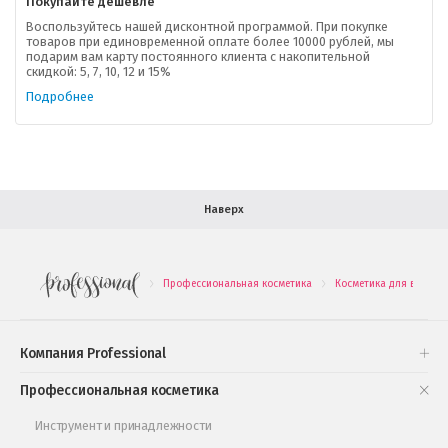
Покупайте дешевле
Доставка
Воспользуйтесь нашей дисконтной программой. При покупке
товаров при единовременной оплате более 10000 рублей, мы
подарим вам карту постоянного клиента с накопительной
В помощь покупателю
скидкой: 5, 7, 10, 12 и 15%
Подробнее
Форма обратной связи
Как купить
Салон красоты в Москве
Вакансии
Палитра красок для волос
Наверх
Салоны красоты в Иваново
Новинки профессиональной косметики
Профессиональная косметика
Косметика для волос
.
.
Подарочные наборы
Проверь свою накопительную скидку
Компания Professional
Книги и статьи
Профессиональная косметика
Обучающее видео
Инструмент и принадлежности