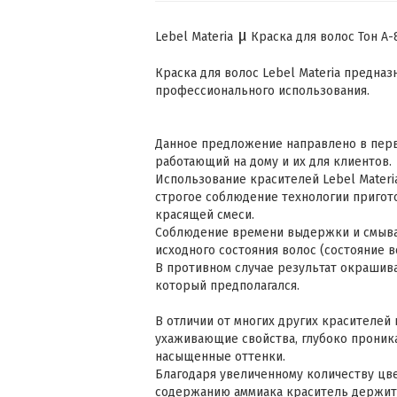
μ
Lebel Materia
Краска для волос Тон A-
Краска для волос Lebel Materia предна
профессионального использования.
Данное предложение направлено в перв
работающий на дому и их для клиентов.
Использование красителей Lebel Materi
строгое соблюдение технологии пригот
красящей смеси.
Соблюдение времени выдержки и смыва
исходного состояния волос (состояние 
В противном случае результат окрашива
который предполагался.
В отличии от многих других красителей 
ухаживающие свойства, глубоко проника
насыщенные оттенки.
Благодаря увеличенному количеству цв
содержанию аммиака краситель держитс