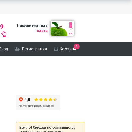
69
Накопительная
карта
0
Вход
Регистрация
Корзина
Важно!
Скидки
по большинству
маркетинговых программ