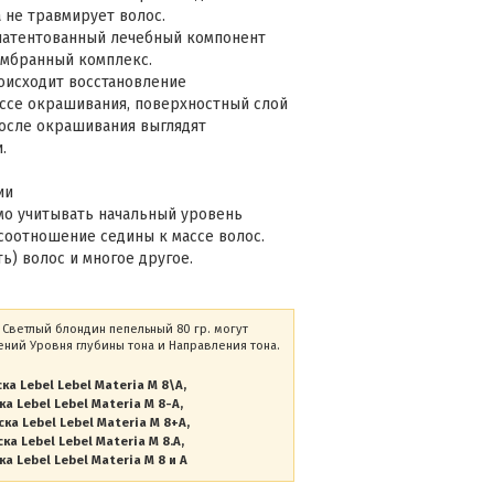
a не травмирует волос.
запатентованный лечебный компонент
мембранный комплекс.
оисходит восстановление
ссе окрашивания, поверхностный слой
после окрашивания выглядят
и.
ии
мо учитывать начальный уровень
соотношение седины к массе волос.
ь) волос и многое другое.
8 Светлый блондин пепельный 80 гр. могут
ний Уровня глубины тона и Направления тона.
ка Lebel Lebel Materia M 8\A
ка Lebel Lebel Materia M 8-A
ска Lebel Lebel Materia M 8+A
ка Lebel Lebel Materia M 8.A
ка Lebel Lebel Materia M 8 и A