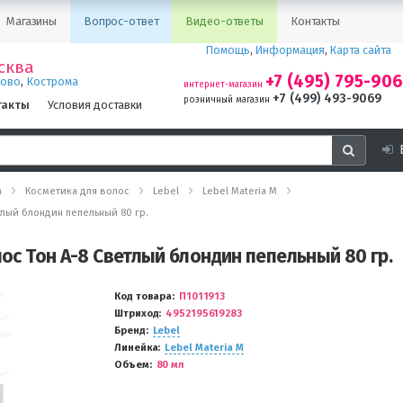
Магазины
Вопрос-ответ
Видео-ответы
Контакты
Помощь
,
Информация
,
Карта сайта
сква
+7 (495) 795-90
,
ново
Кострома
интернет-магазин
+7 (499) 493-9069
розничный магазин
такты
Условия доставки
а
Косметика для волос
Lebel
Lebel Materia M
етлый блондин пепельный 80 гр.
лос Тон A-8 Светлый блондин пепельный 80 гр.
Код товара
П1011913
Штриход
4952195619283
Бренд
Lebel
Линейка
Lebel Materia M
Объем
80 мл