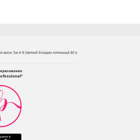
ля волос Тон A-8 Светлый блондин пепельный 80 гр.
 приложение
ofessional"
Мобильное
приложение
Салоны
Professional
загрузить
в
Google
Play
Мобильное