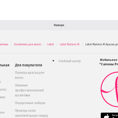
Наверх
метика
Косметика для волос
Lebel
Lebel Materia M
Lebel Materia M Краска д
.
.
.
.
Мобильное
Учебный центр
"Салоны Pr
льная
Для покупателя
Палитра красок для
волос
и
Новинки
волос
профессиональной
косметики
икюр
Подарочные наборы
Проверь свою
вье
накопительную скидку