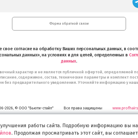
Форма обратной связи
ете свое согласие на обработку Ваших персональных данных, в со
сональных данных», на условиях и для целей, определенных в
Сог
данных
.
авочный характер и не является публичной офертой, определяемой п
писание, содержимое, состав, технические параметры и комплект пос
м без предварительного уведомления. Уточняйте информацию у наш
06-2026, © ООО "Бьюти-стайл"
Все права защищены
www.profhairs
Широкий выбор инструментов, аксессуаров и принадлежностей для воплощени
самых изысканных и необычных идей по созданию Вашего образа и стиля.
 улучшения работы сайта. Подробную информацию вы на
айлов
. Продолжая просматривать этот сайт, вы соглашает