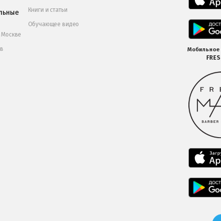
Книги и статьи
льные
Обучающее видео
в Москве
 в
Мобильное
FRE