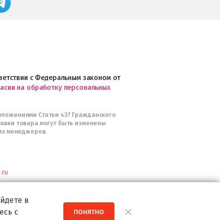
Google
профессиональной
Play
косметики
Professional
и
Интернет-
магазин
Profhairs.ru
в
ответствии с Федеральным законом от
Telegram
ласии на обработку персональных
оложениями Статьи 437 Гражданского
тавки товара могут быть изменены
их менеджеров.
.ru
я
йдете в
есь с
ПОНЯТНО