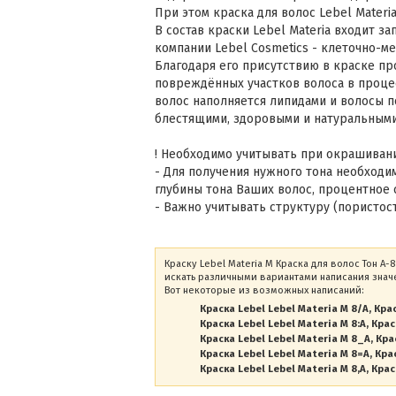
При этом краска для волос Lebel Materi
В состав краски Lebel Materia входит 
компании Lebel Cosmetics - клеточно-
Благодаря его присутствию в краске пр
повреждённых участков волоса в проце
волос наполняется липидами и волосы 
блестящими, здоровыми и натуральным
! Необходимо учитывать при окрашиван
- Для получения нужного тона необходи
глубины тона Ваших волос, процентное 
- Важно учитывать структуру (пористост
Краску Lebel Materia M Краска для волос Тон A-
искать различными вариантами написания значе
Вот некоторые из возможных написаний:
Краска Lebel Lebel Materia M 8/A
Крас
Краска Lebel Lebel Materia M 8:A
Крас
Краска Lebel Lebel Materia M 8_A
Кра
Краска Lebel Lebel Materia M 8=A
Крас
Краска Lebel Lebel Materia M 8,A
Крас