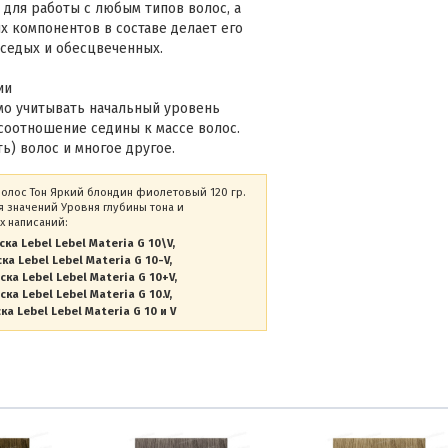
 для работы с любым типов волос, а
 компонентов в составе делает его
седых и обесцвеченных.
ии
мо учитывать начальный уровень
соотношение седины к массе волос.
ь) волос и многое другое.
 волос Тон Яркий блондин фиолетовый 120 гр.
 значений Уровня глубины тона и
х написаний:
ска Lebel Lebel Materia G 10\V
ка Lebel Lebel Materia G 10-V
ска Lebel Lebel Materia G 10+V
ска Lebel Lebel Materia G 10.V
ка Lebel Lebel Materia G 10 и V