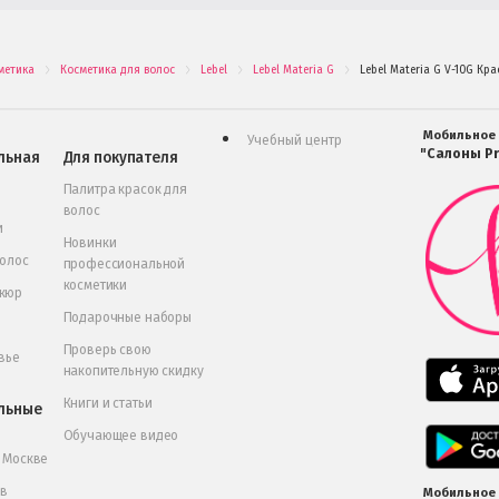
метика
Косметика для волос
Lebel
Lebel Materia G
Lebel Materia G V-10G Кр
.
.
.
.
Мобильное
Учебный центр
"Салоны Pr
льная
Для покупателя
Палитра красок для
волос
и
Новинки
волос
профессиональной
косметики
икюр
Подарочные наборы
Проверь свою
вье
накопительную скидку
Книги и статьи
льные
Обучающее видео
в Москве
 в
Мобильное