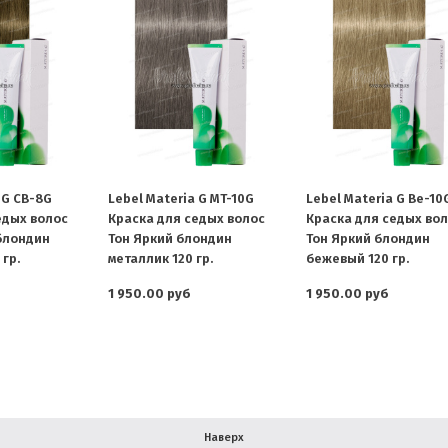
 G CB-8G
Lebel Materia G MT-10G
Lebel Materia G Be-10
едых волос
Краска для седых волос
Краска для седых во
блондин
Тон Яркий блондин
Тон Яркий блондин
гр.
металлик 120 гр.
бежевый 120 гр.
1 950.00 руб
1 950.00 руб
Наверх