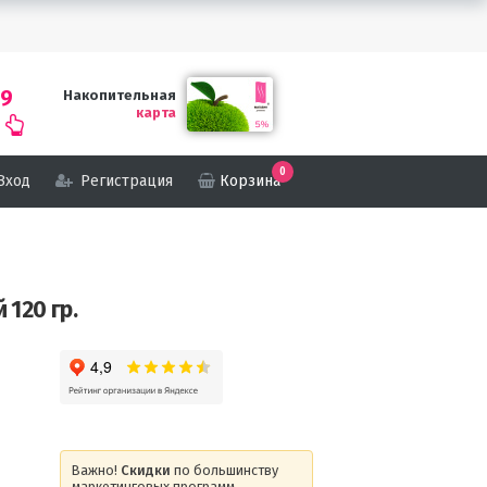
69
Накопительная
карта
0
Вход
Регистрация
Корзина
 120 гр.
Важно!
Скидки
по большинству
маркетинговых программ