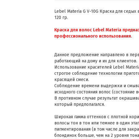
Lebel Materia G V-10G Краска для седы
120 гр.
Краска для волос Lebel Materia предн
профессионального использования.
Данное предложение направлено в перв
работающий на дому и их для клиентов.
Использование красителей Lebel Materi
строгое соблюдение технологии пригот
красящей смеси.
Соблюдение времени выдержки и смыва
исходного состояния волос (состояние 
В противном случае результат окрашива
который предполагался.
Широкая гамма оттенков с плотной кор
волосы тон в тон или темнее в один эта
пигментирования (в том числе для зак
блондинок больше, чем на 2 уровня тона