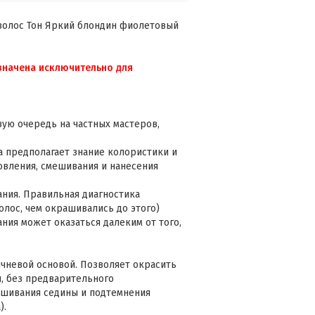
х волос Тон Яркий блондин фиолетовый
азначена исключительно для
ую очередь на частных мастеров,
a предполагает знание колористики и
овления, смешивания и нанесения
ния. Правильная диагностика
волос, чем окрашивались до этого)
ния может оказаться далеким от того,
ичневой основой. Позволяет окрасить
п, без предварительного
рашивания седины и подтемнения
).