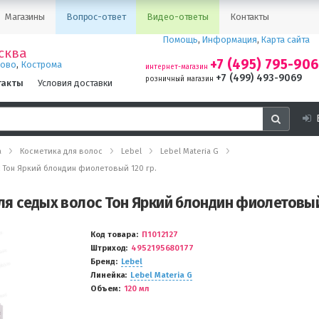
Магазины
Вопрос-ответ
Видео-ответы
Контакты
Помощь
,
Информация
,
Карта сайта
сква
+7 (495) 795-90
,
ново
Кострома
интернет-магазин
+7 (499) 493-9069
розничный магазин
такты
Условия доставки
а
Косметика для волос
Lebel
Lebel Materia G
ос Тон Яркий блондин фиолетовый 120 гр.
 для седых волос Тон Яркий блондин фиолетовый
Код товара
П1012127
Штриход
4952195680177
Бренд
Lebel
Линейка
Lebel Materia G
Объем
120 мл