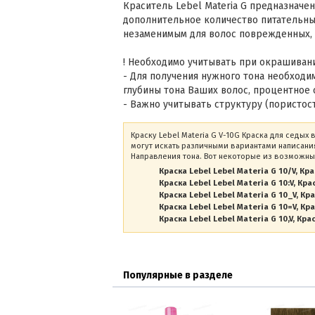
Краситель Lebel Materia G предназначен
дополнительное количество питательных
незаменимым для волос поврежденных, 
! Необходимо учитывать при окрашиван
- Для получения нужного тона необходи
глубины тона Ваших волос, процентное 
- Важно учитывать структуру (пористост
Краску Lebel Materia G V-10G Краска для седых
могут искать различными вариантами написания
Направления тона. Вот некоторые из возможны
Краска Lebel Lebel Materia G 10/V
Кра
Краска Lebel Lebel Materia G 10:V
Крас
Краска Lebel Lebel Materia G 10_V
Кра
Краска Lebel Lebel Materia G 10=V
Кра
Краска Lebel Lebel Materia G 10,V
Крас
Популярные в разделе