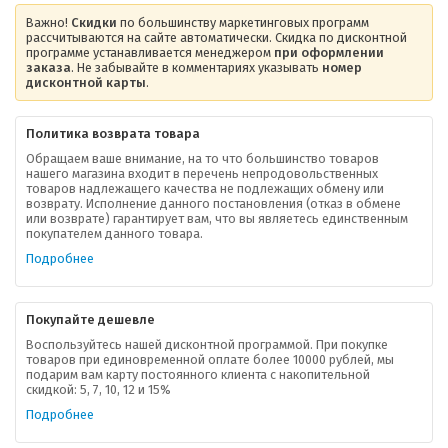
Важно!
Скидки
по большинству маркетинговых программ
рассчитываются на сайте автоматически. Скидка по дисконтной
программе устанавливается менеджером
при оформлении
заказа
. Не забывайте в комментариях указывать
номер
дисконтной карты
.
Политика возврата товара
Обращаем ваше внимание, на то что большинство товаров
нашего магазина входит в перечень непродовольственных
товаров надлежащего качества не подлежащих обмену или
возврату. Исполнение данного постановления (отказ в обмене
О компании
или возврате) гарантирует вам, что вы являетесь единственным
покупателем данного товара.
Ваша скидка
Подробнее
Контактная информация
Покупайте дешевле
Доставка
Воспользуйтесь нашей дисконтной программой. При покупке
товаров при единовременной оплате более 10000 рублей, мы
подарим вам карту постоянного клиента с накопительной
В помощь покупателю
скидкой: 5, 7, 10, 12 и 15%
Подробнее
Форма обратной связи