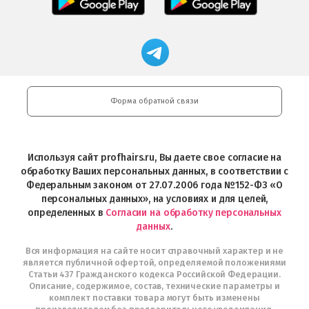
загрузить
приложение
в
приложение
в
Салоны
App
FRESHMAN
App
Professional
Store
в
Магазин
Store
загрузить
Google
профессиональной
в
Play
косметики
Google
Professional
Play
и
Форма обратной связи
Интернет-
магазин
Profhairs.ru
в
Используя сайт profhairs.ru, Вы даете свое согласие на
Telegram
обработку Ваших персональных данных, в соответствии с
Федеральным законом от 27.07.2006 года №152-ФЗ «О
персональных данных», на условиях и для целей,
определенных в
Согласии на обработку персональных
данных
.
Вся информация на сайте носит справочный характер и не
является публичной офертой, определяемой положениями
Статьи 437 Гражданского кодекса Российской Федерации.
Описание, содержимое, состав, технические параметры и
комплект поставки товара могут быть изменены