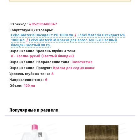
Штрихкод
4952195680047
Сопутствующие товары
Lebel Materia Оксидант 3% 1000 мл.
/
Lebel Materia Оксидант 6%
1000 мл.
/
Lebel Materia M Краска для волос Тон G-8 Светлый
блондин желтый 80 гр.
Окрашивание. Уровень глубины тона
8 - Светло-русый (Светлый блондин)
Окрашивание. Направление тона
Золотистые
Окрашивание. Продукт
Краска для седых волос
Уровень глубины тона
8
Направление тона
G
Объем
120 мл
Популярные в разделе