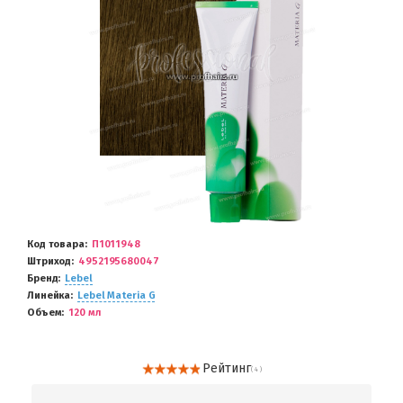
Код товара
П1011948
Штриход
4952195680047
Бренд
Lebel
Линейка
Lebel Materia G
Объем
120 мл
Рейтинг
( 4 )