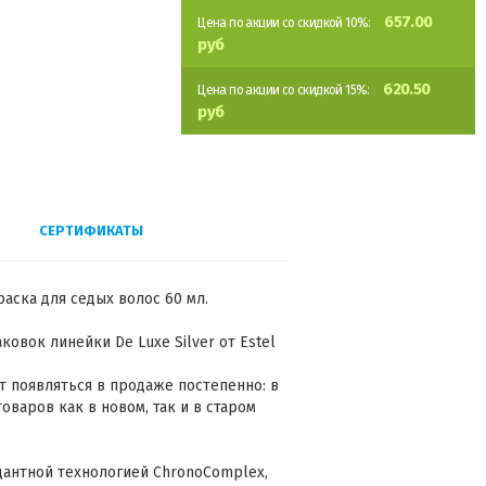
657.00
Цена по акции со скидкой 10%:
руб
620.50
Цена по акции со скидкой 15%:
руб
СЕРТИФИКАТЫ
раска для седых волос 60 мл.
овок линейки De Luxe Silver от Estel
 появляться в продаже постепенно: в
варов как в новом, так и в старом
дантной технологией ChronoComplex,