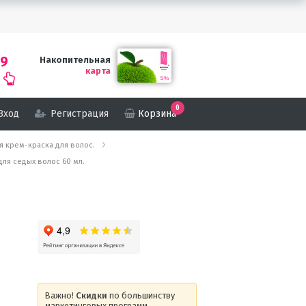
69
Накопительная
карта
0
Вход
Регистрация
Корзина
кая крем-краска для волос.
 для седых волос 60 мл.
Важно!
Скидки
по большинству
маркетинговых программ