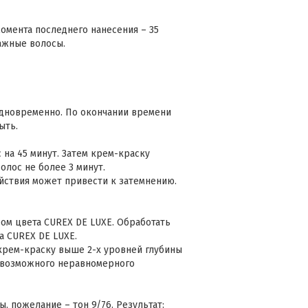
омента последнего нанесения – 35
лажные волосы.
одновременно. По окончании времени
ыть.
 на 45 минут. Затем крем-краску
олос не более 3 минут.
йствия может привести к затемнению.
м цвета CUREX DE LUXE. Обработать
а CUREX DE LUXE.
крем-краску выше 2-х уровней глубины
а возможного неравномерного
ы, пожелание – тон 9/76. Результат: