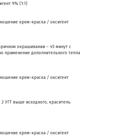
гент 9% (1:1)
шение крем-краска / оксигент
оричном окрашивании – 45 минут с
но применение дополнительного тепла
шение крем-краска / оксигент
 2 УГТ выше исходного, краситель
шение крем-краска / оксигент