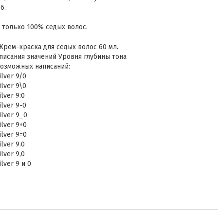
6.
 только 100% седых волос.
 Крем-краска для седых волос 60 мл.
писания значений Уровня глубины тона
возможных написаний:
ilver 9/0
ilver 9\0
lver 9:0
ilver 9-0
ilver 9_0
ilver 9+0
ilver 9=0
lver 9.0
lver 9,0
lver 9 и 0