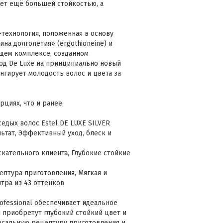
ет ещё большей стойкостью, а
технология, положенная в основу
на долголетия» (ergothioneine) и
ющем комплексе, созданном
од De Luxe на принципиально новый
нгирует молодость волос и цвета за
циях, что и ранее.
едых волос Estel DE LUXE SILVER
ат, Эффективный уход, блеск и
кательного клиента, Глубокие стойкие
ептура приготовления, Мягкая и
тра из 43 оттенков
ofessional обеспечивает идеальное
 приобретут глубокий стойкий цвет и
рсальную рецептуру приготовления и