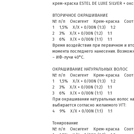
крем-краска ESTEL DE LUXE SILVER + окси
ВТОРИЧНОЕ ОКРАШИВАНИЕ
№ п/п Оксигент Крем-краска Соотно
1 1,5% Х/Х + 0/00N (1:3) 1:2
2 3% Х/Х + 0/00N (1:2) 1:1
3 6% Х/Х + 0/00N (1:1) 1:1
Время воздействия при первичном и вт
момента последнего нанесения. Возмож
– ИФ-лучи 40°С.
ОКРАШИВАНИЕ НАТУРАЛЬНЫХ ВОЛОС
№ п/п Оксигент Крем-краска Соотно
1 1,5% Х/Х + 0/00N (1:3) 1:2
2 3% Х/Х + 0/00N (1:2) 1:1
3 6% Х/Х + 0/00N (1:1) 1:1
При окрашивании натуральных волос на
выбирается согласно желаемого УГТ:
4 9% Х/Х + 0/00N (1:1) 1:1
Тонирование
№ п/п Оксигент Крем-краска Соотно