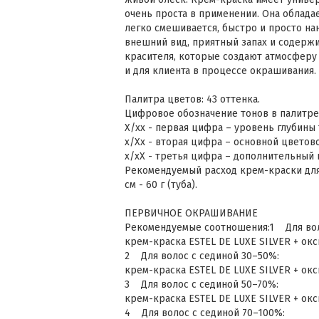
очень проста в применении. Она облада
легко смешивается, быстро и просто на
внешний вид, приятный запах и содерж
красителя, которые создают атмосферу
и для клиента в процессе окрашивания.
Палитра цветов: 43 оттенка.
Цифровое обозначение тонов в палитре
Х/хх - первая цифра – уровень глубины
х/Хx - вторая цифра – основной цветов
х/хХ - третья цифра – дополнительный
Рекомендуемый расход крем-краски для 
см - 60 г (туба).
ПЕРВИЧНОЕ ОКРАШИВАНИЕ
Рекомендуемые соотношения:1 Для воло
крем-краска ESTEL DE LUXE SILVER + окси
2 Для волос с сединой 30–50%:
крем-краска ESTEL DE LUXE SILVER + окси
3 Для волос с сединой 50–70%:
крем-краска ESTEL DE LUXE SILVER + окси
4 Для волос с сединой 70–100%: