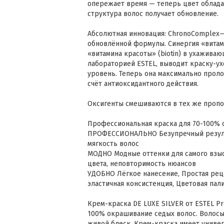
опережает время — теперь цвет облада
структура волос получает обновление.
Абсолютная инновация: ChronoComplex—
обновлённой формулы. Синергия «витами
«витамина красоты» (biotin) в ухажива
лабораторией ESTEL, выводит краску-ух
уровень. Теперь она максимально проло
счёт антиоксидантного действия.
Оксигенты смешиваются в тех же пропор
Профессиональная краска для 70-100% с
ПРОФЕССИОНАЛЬНО Безупречный результ
мягкость волос
МОДНО Модные оттенки для самого взыс
цвета, неповторимость нюансов
УДОБНО Лёгкое нанесение, Простая рец
эластичная консистенция, Цветовая пали
Крем-краска DE LUXE SILVER от ESTEL Pr
100% окрашивание седых волос. Волосы
живой блеск. Крем-краска имеет униве