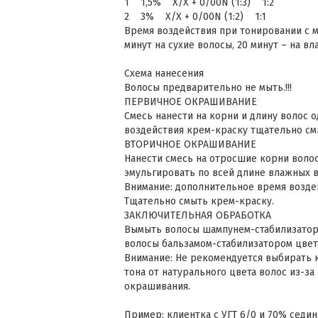
1 1,5% Х/Х + 0/00N (1:3) 1:2
2 3% Х/Х + 0/00N (1:2) 1:1
Время воздействия при тонировании с м
минут на сухие волосы, 20 минут – на в
Схема нанесения
Волосы предварительно не мыть.!!!
ПЕРВИЧНОЕ ОКРАШИВАНИЕ
Смесь нанести на корни и длину волос 
воздействия крем-краску тщательно см
ВТОРИЧНОЕ ОКРАШИВАНИЕ
Нанести смесь на отросшие корни волос
эмульгировать по всей длине влажных в
Внимание: дополнительное время возде
Тщательно смыть крем-краску.
ЗАКЛЮЧИТЕЛЬНАЯ ОБРАБОТКА
Вымыть волосы шампунем-стабилизаторо
волосы бальзамом-стабилизатором цвет
Внимание: Не рекомендуется выбирать 
тона от натурального цвета волос из-з
окрашивания.
Пример: клиентка с УГТ 6/0 и 70% седин