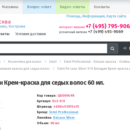
Магазины
Вопрос-ответ
Видео-ответы
Контакты
Помощь
,
Информация
,
Карта сайта
сква
+7 (495) 795-90
,
ново
Кострома
интернет-магазин
+7 (499) 493-9069
розничный магазин
такты
Условия доставки
а
Косметика для волос
Estel
Estel Professional - DeLuxe краска - Стой
иональная краска для седых волос
Estel De Luxe Silver 9/0 Блондин Крем-краска
дин Крем-краска для седых волос 60 мл.
Код товара
ЦБ000498
Артикул
DLS 9/0
Штриход
4606453015415
Бренд
Estel Professional
Линейка
DeLuxe Silver
Объем
60 мл