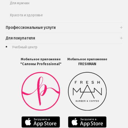
Для мужчин
Красота и здоровье
Профессиональные услуги
Для покупателя
Учебный центр
Мобильное приложение
Мобильное приложение
"Салоны Professional"
FRESHMAN
Мобильное
Мобильное
приложение
приложение
Салоны
FRESHMAN
Professional
в
загрузить
Google
в
Play
Google
Play
Мобильное
Мобильное
приложение
приложение