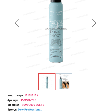
Код товара
П1023154
Артикул
15MSM/200
Штриход
8699009466676
Бренд
Dew Professional