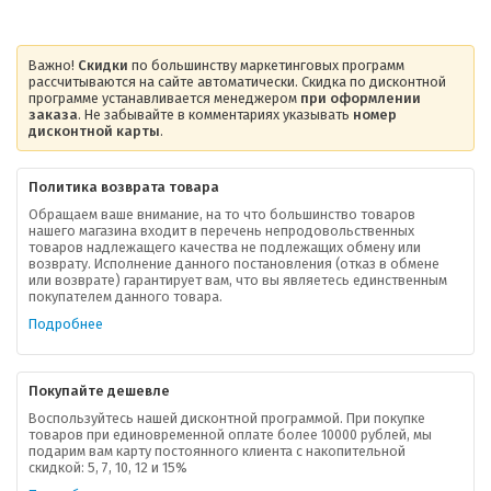
Важно!
Скидки
по большинству маркетинговых программ
рассчитываются на сайте автоматически. Скидка по дисконтной
программе устанавливается менеджером
при оформлении
заказа
. Не забывайте в комментариях указывать
номер
дисконтной карты
.
Политика возврата товара
Обращаем ваше внимание, на то что большинство товаров
нашего магазина входит в перечень непродовольственных
товаров надлежащего качества не подлежащих обмену или
возврату. Исполнение данного постановления (отказ в обмене
О компании
или возврате) гарантирует вам, что вы являетесь единственным
покупателем данного товара.
Ваша скидка
Подробнее
Контактная информация
Покупайте дешевле
Доставка
Воспользуйтесь нашей дисконтной программой. При покупке
товаров при единовременной оплате более 10000 рублей, мы
подарим вам карту постоянного клиента с накопительной
В помощь покупателю
скидкой: 5, 7, 10, 12 и 15%