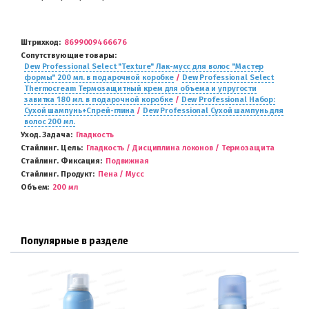
Штрихкод
8699009466676
Сопутствующие товары
Dew Professional Select "Texture" Лак-мусс для волос "Мастер
формы" 200 мл. в подарочной коробке
/
Dew Professional Select
Thermocream Термозащитный крем для объема и упругости
завитка 180 мл. в подарочной коробке
/
Dew Professional Набор:
Сухой шампунь+Спрей-глина
/
Dew Professional Сухой шампунь для
волос 200 мл.
Уход. Задача
Гладкость
Стайлинг. Цель
Гладкость / Дисциплина локонов / Термозащита
Стайлинг. Фиксация
Подвижная
Стайлинг. Продукт
Пена / Мусс
Объем
200 мл
Популярные в разделе