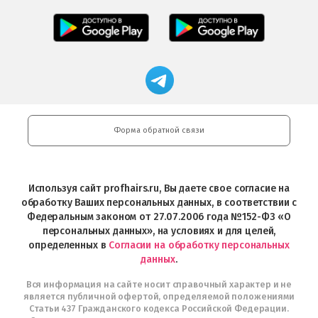
Салоны
Freshman
Professional
Мобильное
загрузить
Мобильное
загрузить
приложение
в
приложение
в
Салоны
App
FRESHMAN
App
Professional
Store
в
Магазин
Store
загрузить
Google
профессиональной
в
Play
косметики
Google
Professional
Play
и
Форма обратной связи
Интернет-
магазин
Profhairs.ru
в
Используя сайт profhairs.ru, Вы даете свое согласие на
Telegram
обработку Ваших персональных данных, в соответствии с
Федеральным законом от 27.07.2006 года №152-ФЗ «О
персональных данных», на условиях и для целей,
определенных в
Согласии на обработку персональных
данных
.
Вся информация на сайте носит справочный характер и не
является публичной офертой, определяемой положениями
Статьи 437 Гражданского кодекса Российской Федерации.