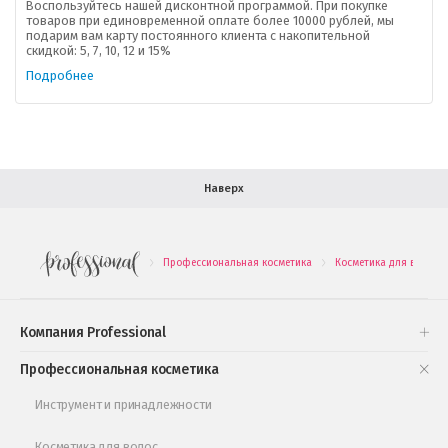
Воспользуйтесь нашей дисконтной программой. При покупке
товаров при единовременной оплате более 10000 рублей, мы
подарим вам карту постоянного клиента с накопительной
В помощь покупателю
скидкой: 5, 7, 10, 12 и 15%
Подробнее
Форма обратной связи
Как купить
Салон красоты в Москве
Вакансии
Палитра красок для волос
Наверх
Салоны красоты в Иваново
Новинки профессиональной косметики
Профессиональная косметика
Косметика для волос
.
.
Подарочные наборы
Проверь свою накопительную скидку
Компания Professional
Книги и статьи
Профессиональная косметика
Обучающее видео
Инструмент и принадлежности
Косметика для волос