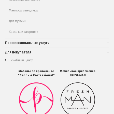
Маникюр и педикюр
Для мужчин
Красота и здоровье
Профессиональные услуги
Для покупателя
Учебный центр
Мобильное приложение
Мобильное приложение
"Салоны Professional"
FRESHMAN
Мобильное
Мобильное
приложение
приложение
Салоны
FRESHMAN
Professional
в
загрузить
Google
в
Play
Google
Play