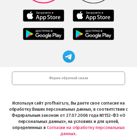
Мобильное
Мобильное
приложение
приложение
Салоны
Freshman
Professional
Мобильное
загрузить
Мобильное
загрузить
приложение
в
приложение
в
Салоны
App
FRESHMAN
App
Professional
Store
в
Магазин
Store
загрузить
Google
профессиональной
в
Play
косметики
Google
Professional
Play
и
Форма обратной связи
Интернет-
магазин
Profhairs.ru
в
Используя сайт profhairs.ru, Вы даете свое согласие на
Telegram
обработку Ваших персональных данных, в соответствии с
Федеральным законом от 27.07.2006 года №152-ФЗ «О
персональных данных», на условиях и для целей,
определенных в
Согласии на обработку персональных
данных
.