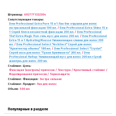
Штрихкод
6927771332304
Сопутствующие товары
Dew Professional Extra Pure 15 в 1 Лак без отдушки для волос
экстрасильной фиксации 100 мл.
/
Dew Professional Extra Shine 15 в
1 Спрей блеск незаметной фиксации 200 мл.
/
Dew Professional
15в1 Extra Magic Поп-гель мусс для волос 200 мл.
/
Dew Professional
Extra 15 в 1 Hydrating Mousse Увлажняющие сливки для волос 200
мл.
/
Dew Professional Select "Architect" Cпрей для волос
"Архитектор объема" 180 мл.
/
Dew Professional Select "Crystal"
Cпрей-воск для волос "Грани бриллианта" 200 мл.
/
Dew
Professional Набор: Увлажняющий мусс для волос 200 мл.+Сухой
шампунь для волос 200 мл.
Стайлинг. Цель
Фиксация (контроль) прически / Текстура / Креативный стайлинг /
Моделирование прически / Термозащита
Стайлинг. Фиксация
Экстра сильная
Стайлинг. Продукт
Лак для волос
Объем
500 мл
Популярные в разделе