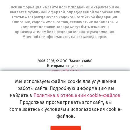
Вся информация на сайте носит справочный характер и не
является публичной офертой, определяемой положениями
Статьи 437 Гражданского кодекса Российской Федерации.
Описание, содержимое, состав, технические параметры и
комплект поставки товара могут быть изменены
производителем без предварительного уведомления.
Уточняйте информацию у наших менеджеров.
2006-2026, © ООО "Бьюти-стайл"
Все права защищены
www.profhairs.ru
Широкий выбор инструментов, аксессуаров и принадлежностей для
Мы используем файлы cookie для улучшения
воплощения
работы сайта. Подробную информацию вы
самых изысканных и необычных идей по созданию Вашего образа и стиля.
найдете в
Политика в отношении cookie-файлов
.
Продолжая просматривать этот сайт, вы
соглашаетесь с условиями использования cookie-
файлов.