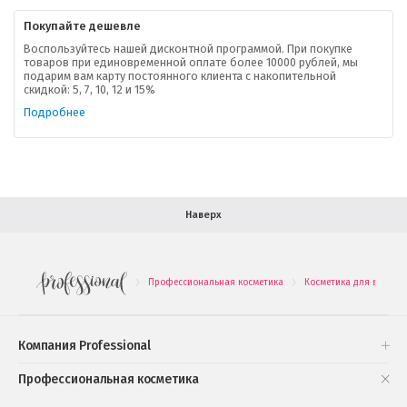
Покупайте дешевле
Доставка
Воспользуйтесь нашей дисконтной программой. При покупке
товаров при единовременной оплате более 10000 рублей, мы
подарим вам карту постоянного клиента с накопительной
В помощь покупателю
скидкой: 5, 7, 10, 12 и 15%
Подробнее
Форма обратной связи
Как купить
Салон красоты в Москве
Вакансии
Палитра красок для волос
Наверх
Салоны красоты в Иваново
Новинки профессиональной косметики
Профессиональная косметика
Косметика для волос
.
.
Подарочные наборы
Проверь свою накопительную скидку
Компания Professional
Книги и статьи
Профессиональная косметика
Обучающее видео