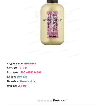
Код товара
П1020168
Артикул
87014
Штриход
8004608284390
Бренд
Davines
Линейка
More inside
Объем
250 мл
Рейтинг
( 0 )