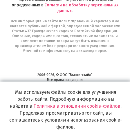
определенных в
Согласии на обработку персональных
данных
.
Вся информация на сайте носит справочный характер и не
является публичной офертой, определяемой положениями
Статьи 437 Гражданского кодекса Российской Федерации.
Описание, содержимое, состав, технические параметры и
комплект поставки товара могут быть изменены
производителем без предварительного уведомления.
Уточняйте информацию у наших менеджеров.
2006-2026, © ООО "Бьюти-стайл"
Все права защищены
www.profhairs.ru
Мы используем файлы cookie для улучшения
Широкий выбор инструментов, аксессуаров и принадлежностей для
воплощения
работы сайта. Подробную информацию вы
самых изысканных и необычных идей по созданию Вашего образа и стиля.
найдете в
Политика в отношении cookie-файлов
.
Продолжая просматривать этот сайт, вы
соглашаетесь с условиями использования cookie-
файлов.