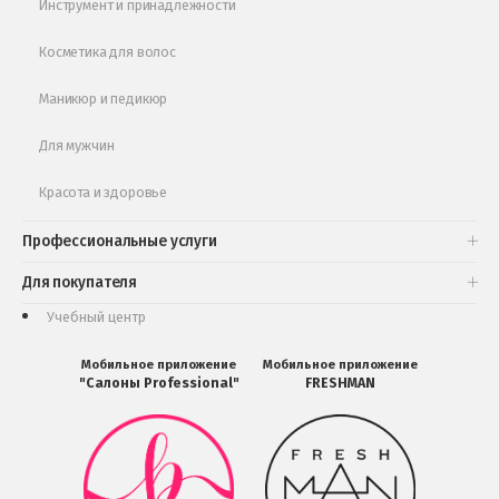
Инструмент и принадлежности
Косметика для волос
Маникюр и педикюр
Для мужчин
Красота и здоровье
Профессиональные услуги
Для покупателя
Учебный центр
Мобильное приложение
Мобильное приложение
"Салоны Professional"
FRESHMAN
Мобильное
Мобильное
приложение
приложение
Салоны
FRESHMAN
Professional
в
загрузить
Google