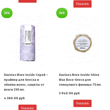
Показать
30%
30%
Davines More Inside Спрей –
Davines More Inside Shine
праймер для блеска и
Wax Воск-блеск для
объёма волос, защиты от
глянцевого финиша 75 мл.
влаги 250 мл.
3 940.00 руб
4 360.00 руб
Показать
Показать