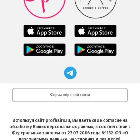
в
Play
Google
Play
Мобильное
Мобильное
приложение
приложение
Салоны
Freshman
Professional
Мобильное
загрузить
Мобильное
загрузить
приложение
в
приложение
в
Салоны
App
FRESHMAN
App
Professional
Store
в
Магазин
Store
загрузить
Google
профессиональной
в
Play
косметики
Google
Professional
Play
и
Форма обратной связи
Интернет-
магазин
Profhairs.ru
в
Используя сайт profhairs.ru, Вы даете свое согласие на
Telegram
обработку Ваших персональных данных, в соответствии с
Федеральным законом от 27.07.2006 года №152-ФЗ «О
персональных данных», на условиях и для целей,