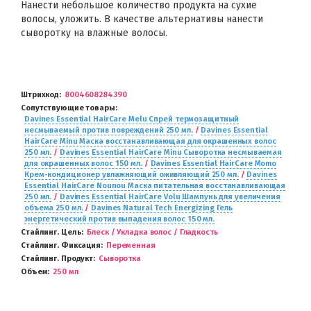
Нанести небольшое количество продукта на сухие
волосы, уложить. В качестве альтернативы нанести
сыворотку на влажные волосы.
Штрихкод
8004608284390
Сопутствующие товары
Davines Essential HairCare Melu Спрей термозащитный
несмываемый против повреждений 250 мл.
/
Davines Essential
HairCare Minu Маска восстанавливающая для окрашенных волос
250 мл.
/
Davines Essential HairCare Minu Сыворотка несмываемая
для окрашенных волос 150 мл.
/
Davines Essential HairCare Momo
Крем-кондиционер увлажняющий оживляющий 250 мл.
/
Davines
Essential HairCare Nounou Маска питательная восстанавливающая
250 мл.
/
Davines Essential HairCare Volu Шампунь для увеличения
объема 250 мл.
/
Davines Natural Tech Energizing Гель
энергетический против выпадения волос 150 мл.
Стайлинг. Цель
Блеск / Укладка волос / Гладкость
Стайлинг. Фиксация
Переменная
Стайлинг. Продукт
Сыворотка
Объем
250 мл