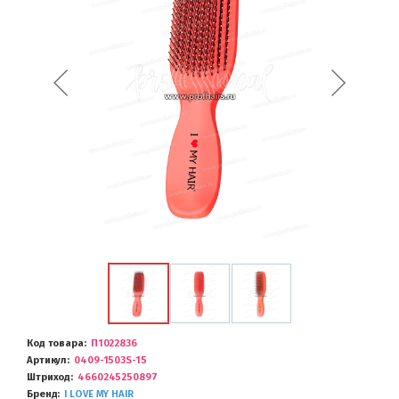
Код товара
П1022836
Артикул
0409-1503S-15
Штриход
4660245250897
Бренд
I LOVE MY HAIR