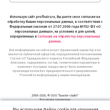
Интернет-
магазин
Profhairs.ru
в
Используя сайт profhairs.ru, Вы даете свое согласие на
Telegram
обработку Ваших персональных данных, в соответствии с
Федеральным законом от 27.07.2006 года №152-ФЗ «О
персональных данных», на условиях и для целей,
определенных в
Согласии на обработку персональных
данных
.
Вся информация на сайте носит справочный характер и не
является публичной офертой, определяемой положениями
Статьи 437 Гражданского кодекса Российской Федерации.
Описание, содержимое, состав, технические параметры и
комплект поставки товара могут быть изменены
производителем без предварительного уведомления.
Уточняйте информацию у наших менеджеров.
2006-2026, © ООО "Бьюти-стайл"
Все права защищены
www.profhairs.ru
Мы используем файлы cookie для улучшения