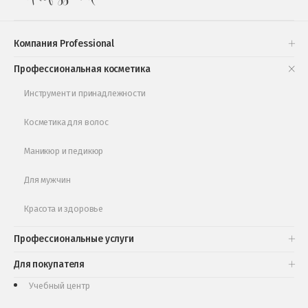
Подарочные наборы
Проверь свою накопительную скидку
Компания Professional
Книги и статьи
Профессиональная косметика
Обучающее видео
Инструмент и принадлежности
Косметика для волос
Маникюр и педикюр
Для мужчин
Красота и здоровье
Профессиональные услуги
Для покупателя
Учебный центр