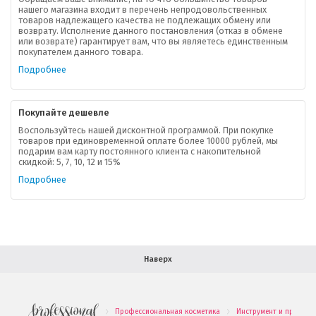
нашего магазина входит в перечень непродовольственных
товаров надлежащего качества не подлежащих обмену или
возврату. Исполнение данного постановления (отказ в обмене
О компании
или возврате) гарантирует вам, что вы являетесь единственным
покупателем данного товара.
Ваша скидка
Подробнее
Контактная информация
Покупайте дешевле
Доставка
Воспользуйтесь нашей дисконтной программой. При покупке
товаров при единовременной оплате более 10000 рублей, мы
подарим вам карту постоянного клиента с накопительной
В помощь покупателю
скидкой: 5, 7, 10, 12 и 15%
Подробнее
Форма обратной связи
Как купить
Салон красоты в Москве
Вакансии
Палитра красок для волос
Наверх
Салоны красоты в Иваново
Новинки профессиональной косметики
Профессиональная косметика
Инструмент и принадл
.
.