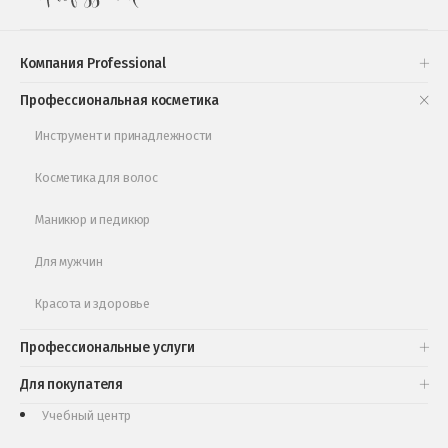
Подарочные наборы
Проверь свою накопительную скидку
Компания Professional
Книги и статьи
Профессиональная косметика
Обучающее видео
Инструмент и принадлежности
Косметика для волос
Маникюр и педикюр
Для мужчин
Красота и здоровье
Профессиональные услуги
Для покупателя
Учебный центр