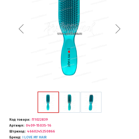
Код товара
П1022839
Артикул
0409-1503S-16
Штриход
4660245250866
Бренд
I LOVE MY HAIR