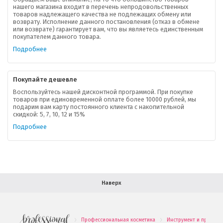
нашего магазина входит в перечень непродовольственных
товаров надлежащего качества не подлежащих обмену или
возврату. Исполнение данного постановления (отказ в обмене
О компании
или возврате) гарантирует вам, что вы являетесь единственным
покупателем данного товара.
Ваша скидка
Подробнее
Контактная информация
Покупайте дешевле
Доставка
Воспользуйтесь нашей дисконтной программой. При покупке
товаров при единовременной оплате более 10000 рублей, мы
подарим вам карту постоянного клиента с накопительной
В помощь покупателю
скидкой: 5, 7, 10, 12 и 15%
Подробнее
Форма обратной связи
Как купить
Салон красоты в Москве
Вакансии
Палитра красок для волос
Наверх
Салоны красоты в Иваново
Новинки профессиональной косметики
Профессиональная косметика
Инструмент и принадл
.
.