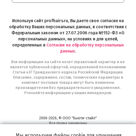
Интернет-
магазин
Profhairs.ru
в
Используя сайт profhairs.ru, Вы даете свое согласие на
Telegram
обработку Ваших персональных данных, в соответствии с
Федеральным законом от 27.07.2006 года №152-ФЗ «О
персональных данных», на условиях и для целей,
определенных в
Согласии на обработку персональных
данных
.
Вся информация на сайте носит справочный характер и не
является публичной офертой, определяемой положениями
Статьи 437 Гражданского кодекса Российской Федерации.
Описание, содержимое, состав, технические параметры и
комплект поставки товара могут быть изменены
производителем без предварительного уведомления.
Уточняйте информацию у наших менеджеров.
2006-2026, © ООО "Бьюти-стайл"
Все права защищены
www.profhairs.ru
Мы используем файлы cookie для улучшения