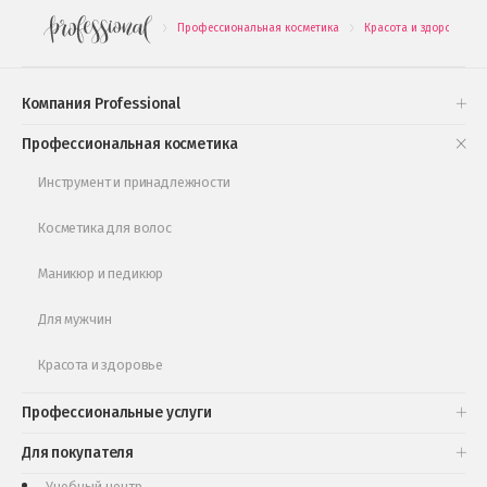
Профессиональная косметика
Красота и здоровье
.
.
.
Подарочные наборы
Проверь свою накопительную скидку
Компания Professional
Книги и статьи
Профессиональная косметика
Обучающее видео
Инструмент и принадлежности
Косметика для волос
Маникюр и педикюр
Для мужчин
Красота и здоровье
Профессиональные услуги
Для покупателя
Учебный центр