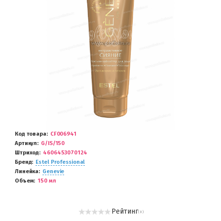
Код товара
CF006941
Артикул
G/IS/150
Штриход
4606453070124
Бренд
Estel Professional
Линейка
Genevie
Объем
150 мл
Рейтинг
( 0 )