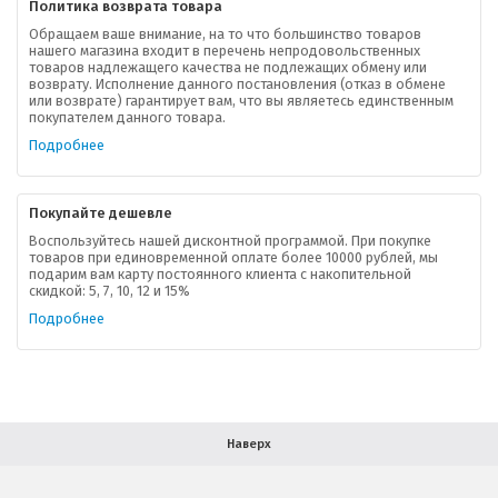
Политика возврата товара
Обращаем ваше внимание, на то что большинство товаров
нашего магазина входит в перечень непродовольственных
товаров надлежащего качества не подлежащих обмену или
возврату. Исполнение данного постановления (отказ в обмене
О компании
или возврате) гарантирует вам, что вы являетесь единственным
покупателем данного товара.
Ваша скидка
Подробнее
Контактная информация
Покупайте дешевле
Доставка
Воспользуйтесь нашей дисконтной программой. При покупке
товаров при единовременной оплате более 10000 рублей, мы
подарим вам карту постоянного клиента с накопительной
В помощь покупателю
скидкой: 5, 7, 10, 12 и 15%
Подробнее
Форма обратной связи
Как купить
Салон красоты в Москве
Вакансии
Палитра красок для волос
Наверх
Салоны красоты в Иваново
Новинки профессиональной косметики