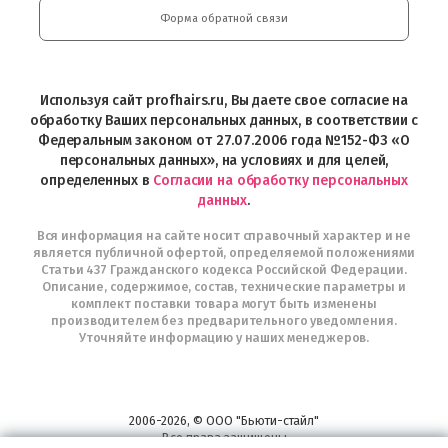
Play
и
Форма обратной связи
Интернет-
магазин
Profhairs.ru
в
Используя сайт profhairs.ru, Вы даете свое согласие на
Telegram
обработку Ваших персональных данных, в соответствии с
Федеральным законом от 27.07.2006 года №152-ФЗ «О
персональных данных», на условиях и для целей,
определенных в
Согласии на обработку персональных
данных
.
Вся информация на сайте носит справочный характер и не
является публичной офертой, определяемой положениями
Статьи 437 Гражданского кодекса Российской Федерации.
Описание, содержимое, состав, технические параметры и
комплект поставки товара могут быть изменены
производителем без предварительного уведомления.
Уточняйте информацию у наших менеджеров.
2006-2026, © ООО "Бьюти-стайл"
Все права защищены