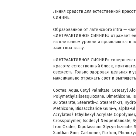
Линия средств для естественной красо
СИЯНИЕ.
Образованное от латинского intra — «вн
«ИНТРААКТИВНОЕ СИЯНИЕ» отражает её 
на клеточном уровне и проявляются в 
заметных глазу.
«ИНТРААКТИВНОЕ СИЯНИЕ» совершенств
красоту: естественный блеск, притягат
свежесть. Только здоровая, цельная и 
максимально отражать свет и выглядеть 
Состав: Aqua, Cetyl Palmitate, Cetearyl Al
Polymethylsilsesquioxane, Dimethicone, I
20 Stearate, Steareth-2, Steareth-21, Hydro
Methicone, Biosaccharide Gum-4, alpha-Glu
Acrylates/ Ethylhexyl Acrylate Copolymer,
Crosspolymer, Isodecyl Neopentanoate, Syn
Iron Oxides, Dipotassium Glycyrrhizinate, 
Xanthan Gum, Carbomer, Parfum, Phenoxyet