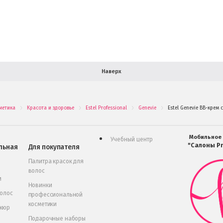
Наверх
метика
Красота и здоровье
Estel Professional
Genevie
Estel Genevie BB-крем
.
.
.
.
Мобильное
Учебный центр
"Салоны Pr
льная
Для покупателя
Палитра красок для
волос
и
Новинки
волос
профессиональной
косметики
икюр
Подарочные наборы