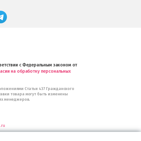
App
FRESHMAN
Store
в
Магазин
Google
профессиональной
Play
косметики
Professional
и
Интернет-
магазин
Profhairs.ru
в
ответствии с Федеральным законом от
Telegram
ласии на обработку персональных
оложениями Статьи 437 Гражданского
тавки товара могут быть изменены
их менеджеров.
.ru
я