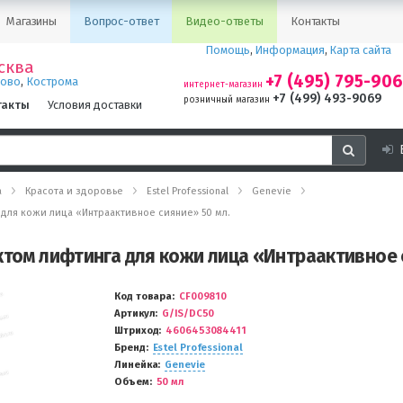
Магазины
Вопрос-ответ
Видео-ответы
Контакты
Помощь
,
Информация
,
Карта сайта
сква
+7 (495) 795-90
,
ново
Кострома
интернет-магазин
+7 (499) 493-9069
розничный магазин
такты
Условия доставки
а
Красота и здоровье
Estel Professional
Genevie
 для кожи лица «Интраактивное сияние» 50 мл.
ктом лифтинга для кожи лица «Интраактивное 
Код товара
CF009810
Артикул
G/IS/DC50
Штриход
4606453084411
Бренд
Estel Professional
Линейка
Genevie
Объем
50 мл