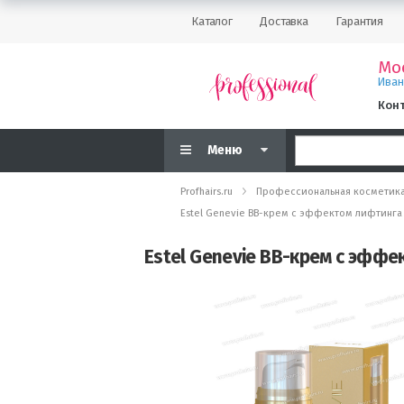
Каталог
Доставка
Гарантия
Мо
Ива
Кон
Меню
Profhairs.ru
Профессиональная косметик
Estel Genevie BB-крем c эффектом лифтинга
Estel Genevie BB-крем c эффе