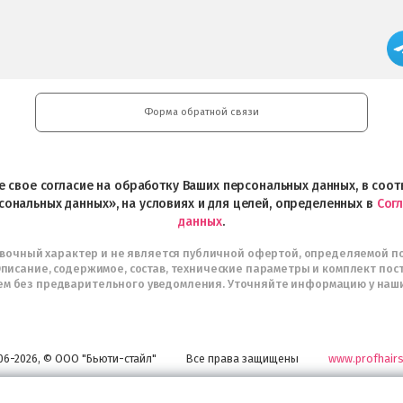
Форма обратной связи
ете свое согласие на обработку Ваших персональных данных, в со
сональных данных», на условиях и для целей, определенных в
Сог
данных
.
авочный характер и не является публичной офертой, определяемой п
писание, содержимое, состав, технические параметры и комплект пос
м без предварительного уведомления. Уточняйте информацию у наш
06-2026, © ООО "Бьюти-стайл"
Все права защищены
www.profhairs
Широкий выбор инструментов, аксессуаров и принадлежностей для воплощени
самых изысканных и необычных идей по созданию Вашего образа и стиля.