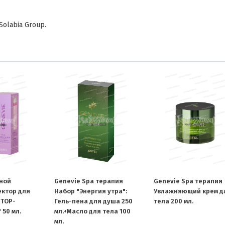
olabia Group.
ной
Genevie Spa терапия
Genevie Spa терапия
ктор для
Набор "Энергия утра":
Увлажняющий крем д
STOP-
Гель-пена для душа 250
тела 200 мл.
 50 мл.
мл.+Масло для тела 100
мл.