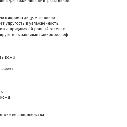
тинга для кожи лица «Интраактивное
ую микроматрицу, мгновенно
ет упругость и увлажнённость.
ожи, придавая ей ровный оттенок.
тирует и выравнивает микрорельеф
ть кожи
-эффект
ть
у кожи
лёгкие несовершенства