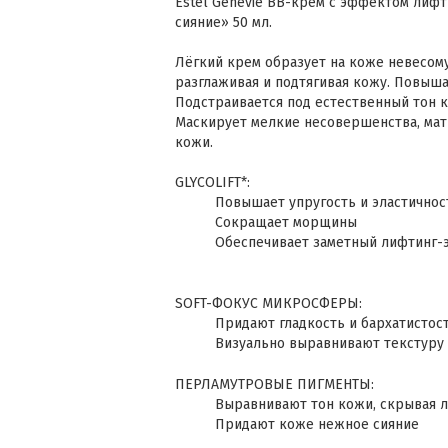
Estel Genevie BB-крем c эффектом лиф
сияние» 50 мл.
Лёгкий крем образует на коже невесом
разглаживая и подтягивая кожу. Повыша
Подстраивается под естественный тон к
Маскирует мелкие несовершенства, ма
кожи.
GLYCOLIFT*:
Повышает упругость и эластичнос
Сокращает морщины
Обеспечивает заметный лифтинг
SOFT-ФОКУС МИКРОСФЕРЫ:
Придают гладкость и бархатистос
Визуально выравнивают текстур
ПЕРЛАМУТРОВЫЕ ПИГМЕНТЫ:
Выравнивают тон кожи, скрывая 
Придают коже нежное сияние