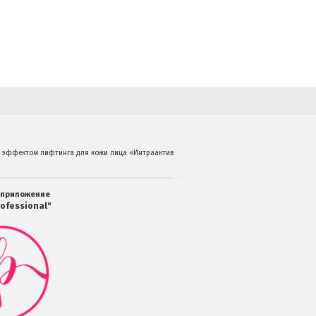
 c эффектом лифтинга для кожи лица «Интраактивное сияние» 50 мл.
 приложение
ofessional"
Мобильное
приложение
Салоны
Professional
загрузить
в
Google
Play