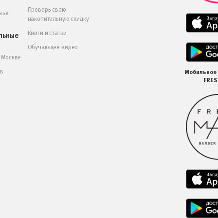
Проверь свою
вье
накопительную скидку
Книги и статьи
льные
Обучающее видео
в Москве
 в
Мобильное
FRE