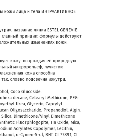
ты кожи лица и тела ИНТРААКТИВНОЕ
утри», название линии ESTEL GENEVIE
главный принцип: формулы действуют
положительных изменениях кожи,
ует кожу, возрождая её природную
ельный микрорельеф, лучистую
увлажнённая кожа способна
так, словно подсвечна изнутри.
cohol, Coco Glucoside,
sohexa decane, Cetearyl Methicone, PEG-
xyethyl Urea, Glycerin, Caprylyl
can Oligosaccharide, Propanediol, Algin,
 Silica, Dimethicone/Vinyl Dimethicone
thetic Fluorphlogopite, Tin Oxide, Mica,
Sodium Acrylates Copolymer, Lecithin,
hanol, o-Cymen-5-ol, BHT, CI 77891, CI