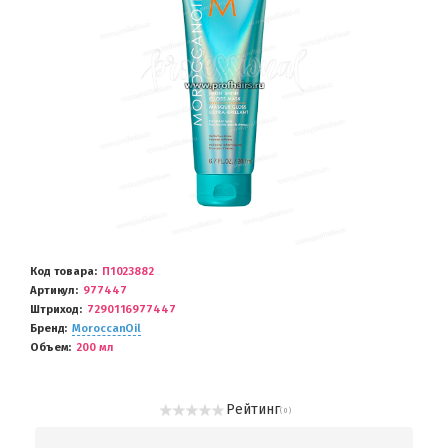
Код товара
П1023882
Артикул
977447
Штриход
7290116977447
Бренд
MoroccanOil
Объем
200 мл
Рейтинг
( 0 )