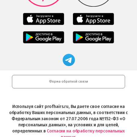
Play
Мобильное
Мобильное
приложение
приложение
Салоны
Freshman
Professional
Мобильное
загрузить
Мобильное
загрузить
приложение
в
приложение
в
Салоны
App
FRESHMAN
App
Professional
Store
в
Магазин
Store
загрузить
Google
профессиональной
в
Play
косметики
Google
Professional
Play
и
Форма обратной связи
Интернет-
магазин
Profhairs.ru
в
Используя сайт profhairs.ru, Вы даете свое согласие на
Telegram
обработку Ваших персональных данных, в соответствии с
Федеральным законом от 27.07.2006 года №152-ФЗ «О
персональных данных», на условиях и для целей,
определенных в
Согласии на обработку персональных