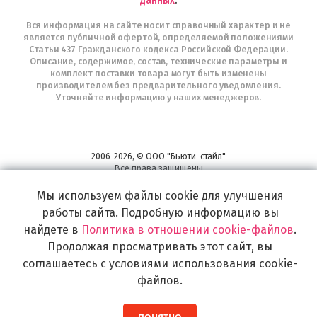
данных
.
Вся информация на сайте носит справочный характер и не
является публичной офертой, определяемой положениями
Статьи 437 Гражданского кодекса Российской Федерации.
Описание, содержимое, состав, технические параметры и
комплект поставки товара могут быть изменены
производителем без предварительного уведомления.
Уточняйте информацию у наших менеджеров.
2006-2026, © ООО "Бьюти-стайл"
Все права защищены
www.profhairs.ru
Мы используем файлы cookie для улучшения
Широкий выбор инструментов, аксессуаров и принадлежностей для
воплощения
работы сайта. Подробную информацию вы
самых изысканных и необычных идей по созданию Вашего образа и стиля.
найдете в
Политика в отношении cookie-файлов
.
Продолжая просматривать этот сайт, вы
соглашаетесь с условиями использования cookie-
файлов.