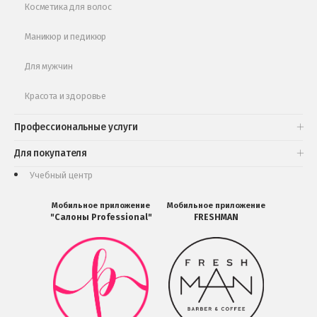
Косметика для волос
Маникюр и педикюр
Для мужчин
Красота и здоровье
Профессиональные услуги
Для покупателя
Учебный центр
Мобильное приложение
Мобильное приложение
"Салоны Professional"
FRESHMAN
Мобильное
Мобильное
приложение
приложение
Салоны
FRESHMAN
Professional
в
загрузить
Google
в
Play
Google