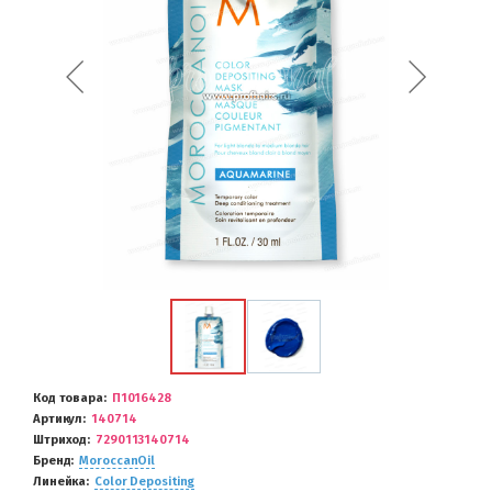
Код товара
П1016428
Артикул
140714
Штриход
7290113140714
Бренд
MoroccanOil
Линейка
Color Depositing