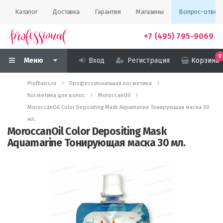
Каталог
Доставка
Гарантия
Магазины
Вопрос-ответ
+7 (495) 795-9069
0
Меню
Вход
Регистрация
Корзина
Profhairs.ru
Профессиональная косметика
Косметика для волос
MoroccanOil
MoroccanOil Color Depositing Mask Aquamarine Тонирующая маска 30
мл.
MoroccanOil Color Depositing Mask
Aquamarine Тонирующая маска 30 мл.