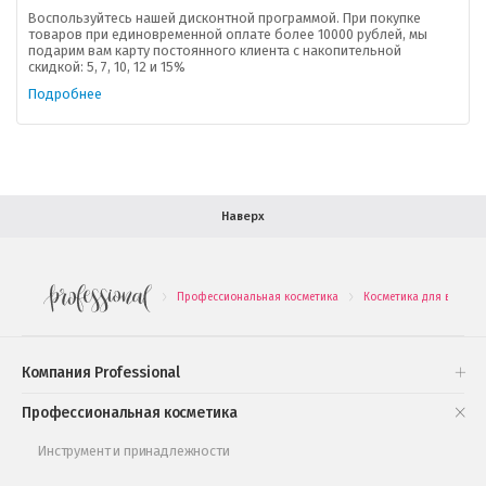
Доставка
Воспользуйтесь нашей дисконтной программой. При покупке
товаров при единовременной оплате более 10000 рублей, мы
подарим вам карту постоянного клиента с накопительной
В помощь покупателю
скидкой: 5, 7, 10, 12 и 15%
Подробнее
Форма обратной связи
Как купить
Салон красоты в Москве
Вакансии
Палитра красок для волос
Наверх
Салоны красоты в Иваново
Новинки профессиональной косметики
Профессиональная косметика
Косметика для волос
.
.
Подарочные наборы
Проверь свою накопительную скидку
Компания Professional
Книги и статьи
Профессиональная косметика
Обучающее видео
Инструмент и принадлежности